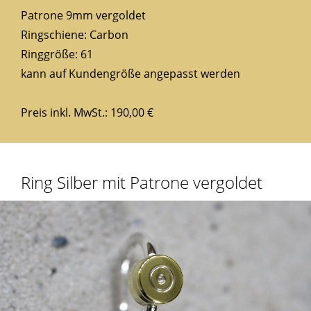
Patrone 9mm vergoldet
Ringschiene: Carbon
Ringgröße: 61
kann auf Kundengröße angepasst werden
Preis inkl. MwSt.: 190,00 €
Ring Silber mit Patrone vergoldet